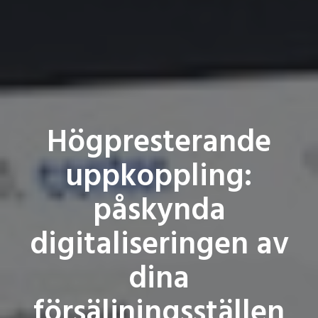
Högpresterande
uppkoppling:
påskynda
digitaliseringen av
dina
försäljningsställen