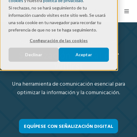
cookies
y nuestra
política de privacidad
.
Si rechazas, no se hará seguimiento de tu
ES
información cuando visites este sitio web. Se usará
una sola cookie en tu navegador para recordar tu
preferencia de que no se te haga seguimiento.
Soluciones de telecomunicaciones
Configuración de las cookies
Señalización Digital por
Declinar
Aceptar
Wifirst
Una herramienta de comunicación esencial para
optimizar la información y la comunicación.
EQUÍPESE CON SEÑALIZACIÓN DIGITAL