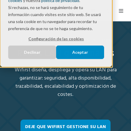
cookies
y nuestra
política de privacidad
.
Si rechazas, no se hará seguimiento de tu
ES
información cuando visites este sitio web. Se usará
una sola cookie en tu navegador para recordar tu
preferencia de que no se te haga seguimiento.
Soluciones de telecomunicaciones
Configuración de las cookies
Redes LAN gestionadas
Declinar
Aceptar
Wifirst diseña, despliega y opera su LAN para
garantizar: seguridad, alta disponibilidad,
trazabilidad, escalabilidad y optimización de
costes.
DEJE QUE WIFIRST GESTIONE SU LAN