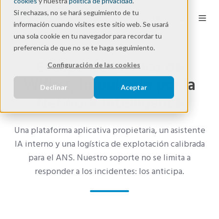
cookies
y nuestra
política de privacidad
.
Si rechazas, no se hará seguimiento de tu
ES
información cuando visites este sitio web. Se usará
una sola cookie en tu navegador para recordar tu
preferencia de que no se te haga seguimiento.
El soporte técnico de
Configuración de las cookies
Wifirst, impulsado por la
Declinar
Aceptar
Network Intelligence
Una plataforma aplicativa propietaria, un asistente
IA interno y una logística de explotación calibrada
para el ANS. Nuestro soporte no se limita a
responder a los incidentes: los anticipa.