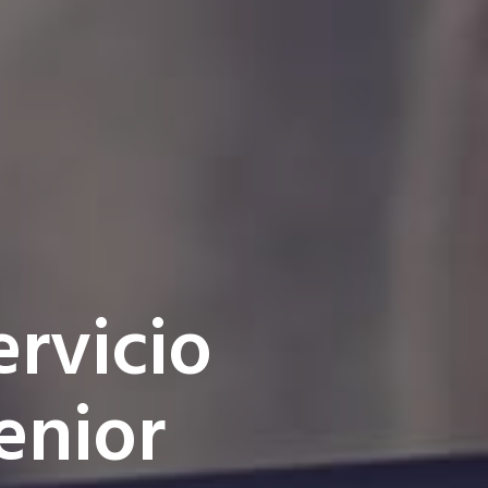
ervicio
enior