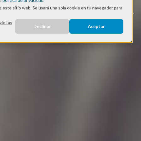
ra
política de privacidad
.
s este sitio web. Se usará una sola cookie en tu navegador para
res
Soluciones
Know-how
Wifirst
de las
Declinar
Aceptar