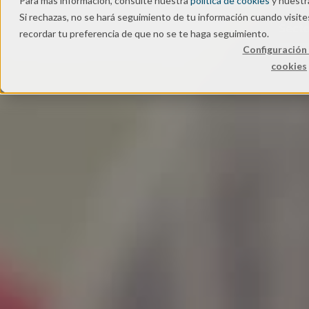
Para más información, consulte nuestra
política de cookies
y nuest
Si rechazas, no se hará seguimiento de tu información cuando visite
Secto
recordar tu preferencia de que no se te haga seguimiento.
Configuración 
cookies