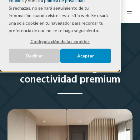
cookies
y nuestra
política de privacidad
.
Si rechazas, no se hará seguimiento de tu
información cuando visites este sitio web. Se usará
una sola cookie en tu navegador para recordar tu
preferencia de que no se te haga seguimiento.
Success story
Configuración de las cookies
Transformando Blau
Declinar
Aceptar
Student Housing con
conectividad premium