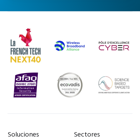
stories
Soluciones
Sectores