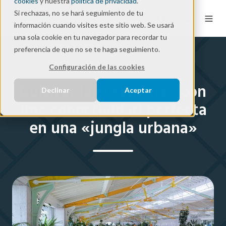
cookies
y nuestra
política de privacidad
.
Si rechazas, no se hará seguimiento de tu
ES
información cuando visites este sitio web. Se usará
una sola cookie en tu navegador para recordar tu
preferencia de que no se te haga seguimiento.
Success Story
Configuración de las cookies
Cultivar la creatividad con
Declinar
Aceptar
una conectividad perfecta
en una «jungla urbana»