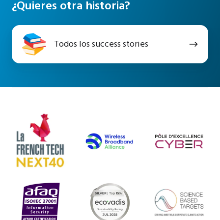
¿Quieres otra historia?
Todos
Todos los success stories
los
success
stories