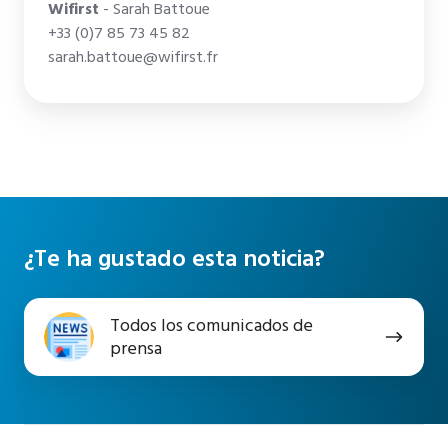
Wifirst
- Sarah Battoue
+33 (0)7 85 73 45 82
sarah.battoue@wifirst.fr
¿Te ha gustado esta noticia?
Todos
Todos los comunicados de
los
prensa
comunicados
de
prensa