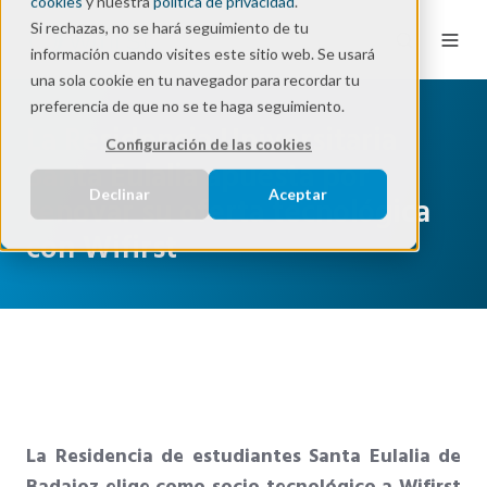
cookies
y nuestra
política de privacidad
.
Si rechazas, no se hará seguimiento de tu
información cuando visites este sitio web. Se usará
una sola cookie en tu navegador para recordar tu
preferencia de que no se te haga seguimiento.
La Residencia Universitaria
Configuración de las cookies
Santa Eulalia apuesta por
Declinar
Aceptar
renovar su oferta tecnológica
con Wifirst
La Residencia de estudiantes Santa Eulalia de
Badajoz elige como socio tecnológico a Wifirst