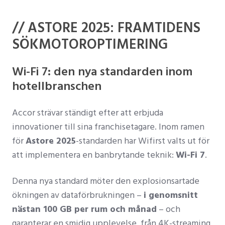
// ASTORE 2025: FRAMTIDENS
SÖKMOTOROPTIMERING
Wi-Fi 7: den nya standarden inom
hotellbranschen
Accor strävar ständigt efter att erbjuda
innovationer till sina franchisetagare. Inom ramen
för
Astore 2025
-standarden har Wifirst valts ut för
att implementera en banbrytande teknik:
Wi-Fi 7
.
Denna nya standard möter den explosionsartade
ökningen av dataförbrukningen –
i genomsnitt
nästan 100 GB per rum och månad
– och
garanterar en smidig upplevelse, från 4K-streaming