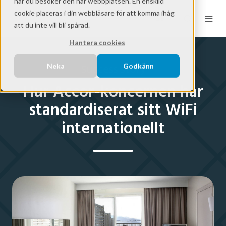
när du besöker den här webbplatsen. En enskild
cookie placeras i din webbläsare för att komma ihåg
SV
att du inte vill bli spårad.
Hantera cookies
Neka
Godkänn
Success story
Hur Accor-koncernen har
standardiserat sitt WiFi
internationellt