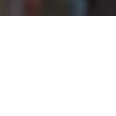
Última actualización el 07 abr 2026
WiFi 8, el futuro estándar IEEE 802.11bn, hizo una
notable aparición en CES 2026. Varios fabricantes
presentaron equipos ya operativos, a pesar de que
la norma definitiva no se ratificará hasta 2028.
Insólito, pero revelador: la industria ya está
anticipando los límites de las generaciones actuales
y preparando activamente la transición hacia un
nuevo enfoque del WiFi.
Entonces, ¿qué debemos recordar realmente sobre
la llegada de WiFi 8? ¿Qué cambia -o no- para las