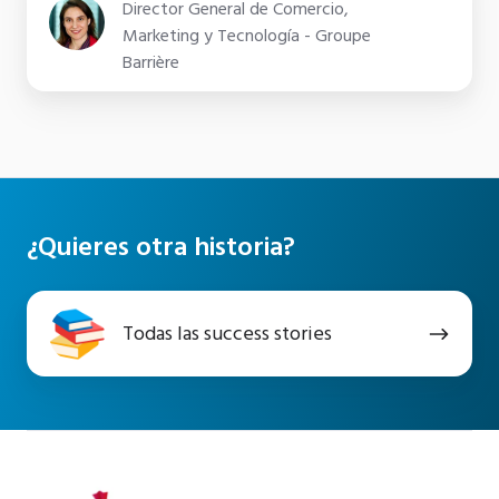
Director General de Comercio,
Marketing y Tecnología - Groupe
Barrière
¿Quieres otra historia?
Todas
Todas las success stories
las
success
stories