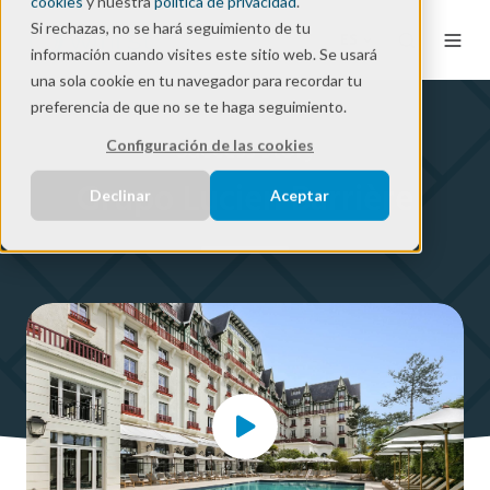
cookies
y nuestra
política de privacidad
.
Si rechazas, no se hará seguimiento de tu
ES
información cuando visites este sitio web. Se usará
una sola cookie en tu navegador para recordar tu
preferencia de que no se te haga seguimiento.
Success story
Configuración de las cookies
Grupo Lucien Barrière
Declinar
Aceptar