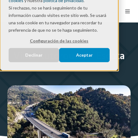
cookies
y nuestra
política de privacidad
.
Si rechazas, no se hará seguimiento de tu
ES
información cuando visites este sitio web. Se usará
una sola cookie en tu navegador para recordar tu
preferencia de que no se te haga seguimiento.
Success Story
Configuración de las cookies
Vinci Autoroutes - Escota
Declinar
Aceptar