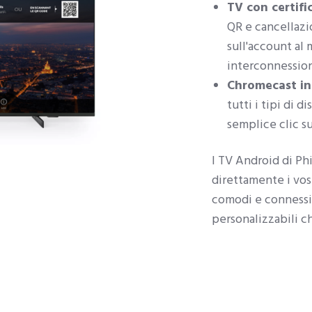
TV con certifi
QR e cancellazi
sull'account al
interconnession
Chromecast in
tutti i tipi di 
semplice clic s
I TV Android di Ph
direttamente i vos
comodi e connessi.
personalizzabili c