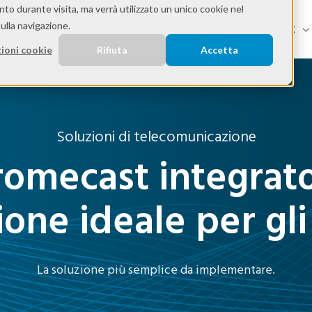
nto durante visita, ma verrà utilizzato un unico cookie nel
ulla navigazione.
ettori
Soluzioni
Conoscenze
Wifirst
ioni cookie
Rifiuta
Accetta
Soluzioni di telecomunicazione
omecast integrato
ione ideale per gli
La soluzione più semplice da implementare.