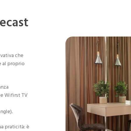
mecast
ovativa che
e al proprio
anza
le Wifirst TV
ngle).
a praticità: è