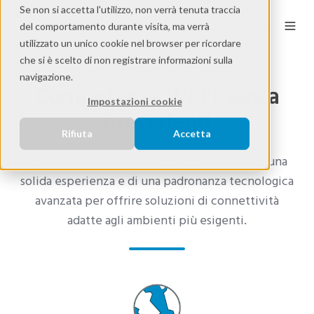
Se non si accetta l'utilizzo, non verrà tenuta traccia
IT
del comportamento durante visita, ma verrà
utilizzato un unico cookie nel browser per ricordare
che si è scelto di non registrare informazioni sulla
navigazione.
Competenza Wi-Fi senza
Impostazioni cookie
precedenti
Rifiuta
Accetta
Operatore WiFi dal 2002, Wifirst si avvale di una
solida esperienza e di una padronanza tecnologica
avanzata per offrire soluzioni di connettività
adatte agli ambienti più esigenti.