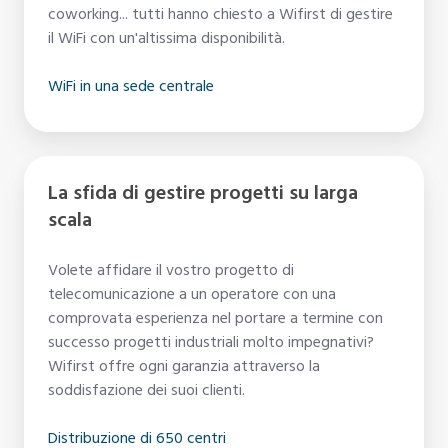
diventato
coworking... tutti hanno chiesto a Wifirst di gestire
ultra-
il WiFi con un'altissima disponibilità.
critico
WiFi in una sede centrale
La
La sfida di gestire progetti su larga
sfida
scala
di
gestire
Volete affidare il vostro progetto di
progetti
telecomunicazione a un operatore con una
su
comprovata esperienza nel portare a termine con
larga
successo progetti industriali molto impegnativi?
scala
Wifirst offre ogni garanzia attraverso la
soddisfazione dei suoi clienti.
Distribuzione di 650 centri