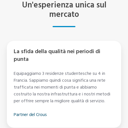
Un'esperienza unica sul
mercato
La
La sfida della qualità nei periodi di
sfida
punta
della
qualità
Equipaggiamo 3 residenze studentesche su 4 in
nei
Francia. Sappiamo quindi cosa significa una rete
periodi
trafficata nei momenti di punta e abbiamo
di
costruito la nostra infrastruttura e i nostri metodi
punta
per offrire sempre la migliore qualità di servizio.
Partner del Crous