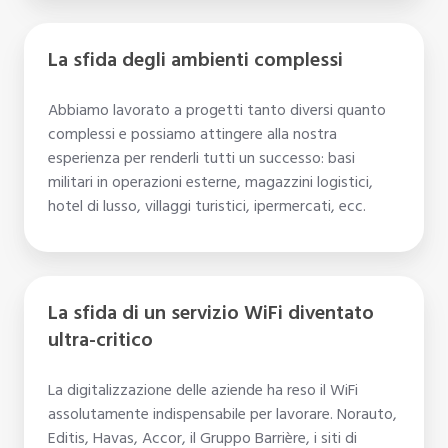
La sfida degli ambienti complessi
Abbiamo lavorato a progetti tanto diversi quanto
complessi e possiamo attingere alla nostra
esperienza per renderli tutti un successo: basi
militari in operazioni esterne, magazzini logistici,
hotel di lusso, villaggi turistici, ipermercati, ecc.
La
La sfida di un servizio WiFi diventato
sfida
ultra-critico
di
un
La digitalizzazione delle aziende ha reso il WiFi
servizio
assolutamente indispensabile per lavorare. Norauto,
WiFi
Editis, Havas, Accor, il Gruppo Barrière, i siti di