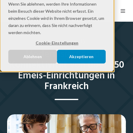
Wenn Sie ablehnen, werden Ihre Informationen
DE
beim Besuch dieser Website nicht erfasst. Ein
einzelnes Cookie wird in Ihrem Browser gesetzt, um
daran zu erinnern, dass Sie nicht nachverfolgt
werden möchten.
Success Story
Cookie-Einstellungen
Modernisierung der
Ablehnen
Akzeptieren
Konnektivität von über 350
Emeis-Einrichtungen in
Frankreich