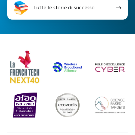
Tutte
Tutte le storie di successo
le
storie
di
successo