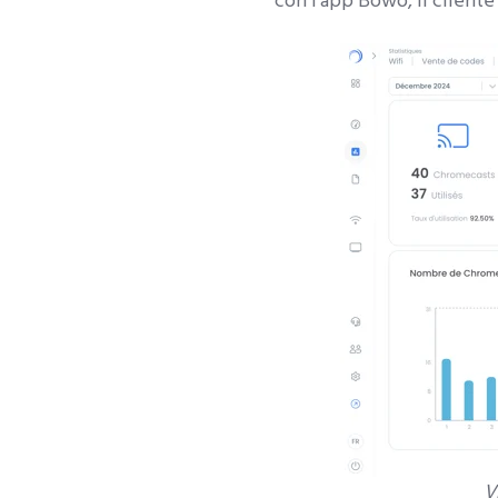
con l'app Bowo, il cliente
V