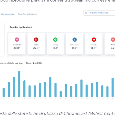
 può riprodurre playlist e contenuti streaming con estrem
ista delle statistiche di utilizzo di Chromecast (Wifirst Cente