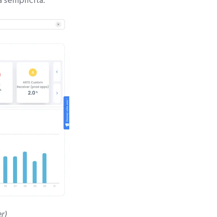
a semplicità.
r)