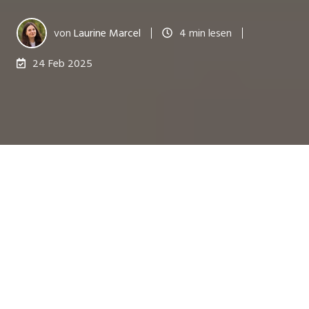
von
Laurine Marcel
4 min lesen
24 Feb 2025
Zuletzt aktualisiert am 16 Dez. 2025
Bei Wifirst beruht die Validierung von Produkten
und Geräten auf einem kollaborativen Ansatz, der
auf unsere Einschränkungen zugeschnitten ist.
Unser Hauptziel ist es, eine reibungslose und
funktionsfähige Integration der Lösungen in das