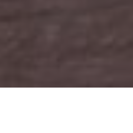
Wifirst accompagne le
développement des marques
de coliving