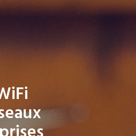
WiFi
éseaux
prises