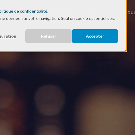
olitique de confidentialité
.
Solutions
Savoir-faire
Wifirst
Ressou
une donnée sur votre navigation. Seul un cookie essentiel sera
.
guration
Refuser
Accepter