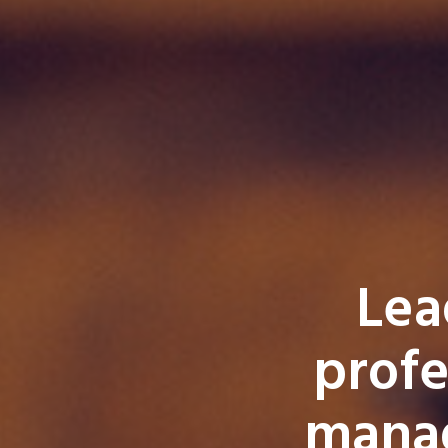
Lea
profe
manag