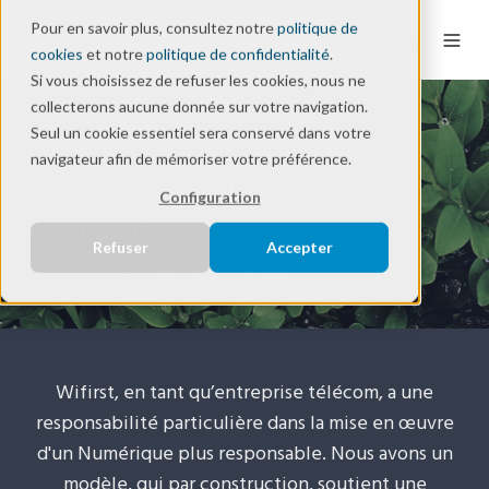
Pour en savoir plus, consultez notre
politique de
FR
cookies
et notre
politique de confidentialité
.
Si vous choisissez de refuser les cookies, nous ne
collecterons aucune donnée sur votre navigation.
Seul un cookie essentiel sera conservé dans votre
Green IT : des solutions
navigateur afin de mémoriser votre préférence.
concrètes pour les
Configuration
entreprises
Refuser
Accepter
Wifirst, en tant qu’entreprise télécom, a une
responsabilité particulière dans la mise en œuvre
d'un Numérique plus responsable. Nous avons un
modèle, qui par construction, soutient une