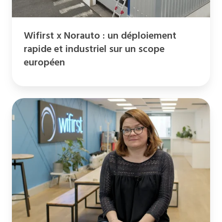
industriel
sur
Wifirst x Norauto : un déploiement
un
rapide et industriel sur un scope
scope
européen
européen
Numérique
responsable
-
l'engagement
concret
de
Wifirst