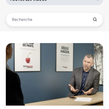
Wifirst
Talks
-
Thierry
Cotillard
PDG
du
groupement
Les
Mousquetaires