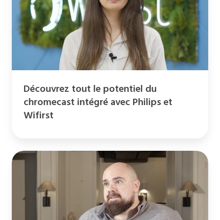
du
chromecast
intégré
avec
Philips
et
Découvrez tout le potentiel du
Wifirst
chromecast intégré avec Philips et
Wifirst
Wifirst
x
Gravity
Coliving
: