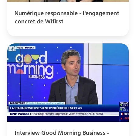
Numérique responsable - l'engagement
concret de Wifirst
Interview
Good
Morning
Business
-
Wifirst
entre
au
FT
Next40 (01/03/23)
Interview Good Morning Business -