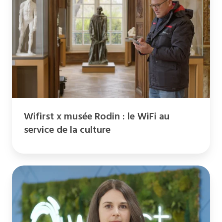
musée
Rodin
:
le
WiFi
au
service
de
Wifirst x musée Rodin : le WiFi au
la
service de la culture
culture
Découvrez
tout
le
potentiel