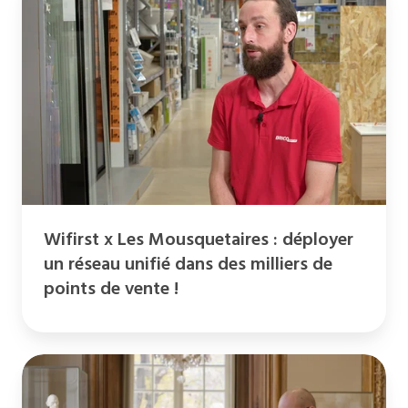
x
Les
Mousquetaires
:
déployer
un
réseau
unifié
dans
Wifirst x Les Mousquetaires : déployer
des
un réseau unifié dans des milliers de
milliers
points de vente !
de
points
de
vente
Wifirst
!
x