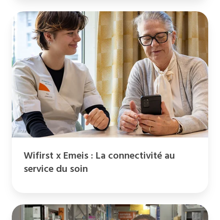
Wifirst
x
Emeis
:
La
connectivité
au
service
du
soin
Wifirst x Emeis : La connectivité au
service du soin
Wifirst