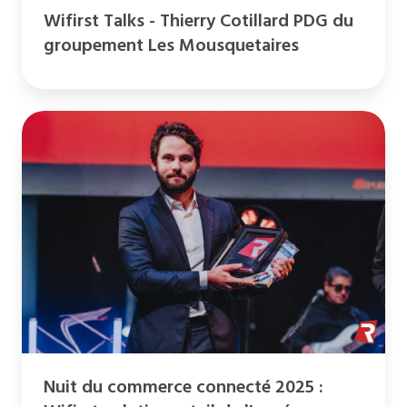
Wifirst Talks - Thierry Cotillard PDG du
groupement Les Mousquetaires
Nuit
du
commerce
connecté
2025
:
Wifirst
solution
retail
de
l'année
Nuit du commerce connecté 2025 :