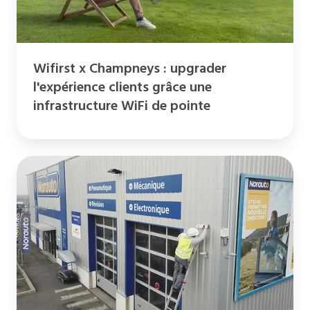
grâce
une
infrastructure
Wifirst x Champneys : upgrader
WiFi
l'expérience clients grâce une
de
infrastructure WiFi de pointe
pointe
Wifirst
x
Norauto
:
un
déploiement
rapide
et