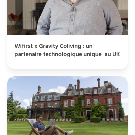
un
partenaire
technologique
unique
au
Wifirst x Gravity Coliving : un
UK
partenaire technologique unique au UK
Wifirst
x
Champneys
:
upgrader
l'expérience
clients