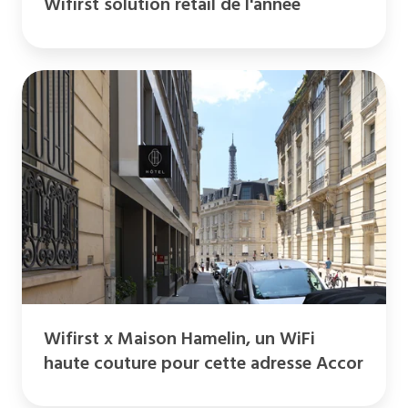
Wifirst solution retail de l'année
Wifirst
x
Maison
Hamelin,
un
WiFi
haute
couture
pour
cette
Wifirst x Maison Hamelin, un WiFi
adresse
haute couture pour cette adresse Accor
Accor