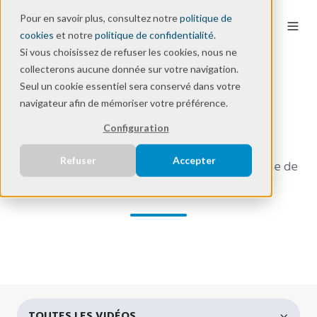
Pour en savoir plus, consultez notre
politique de
FR
cookies
et notre
politique de confidentialité
.
Si vous choisissez de refuser les cookies, nous ne
collecterons aucune donnée sur votre navigation.
Seul un cookie essentiel sera conservé dans votre
Ressources
navigateur afin de mémoriser votre préférence.
Vidéos
Configuration
Refuser
Accepter
Nous avons regroupé sur cette page l'ensemble de
nos productions vidéos et interviews.
TOUTES LES VIDÉOS