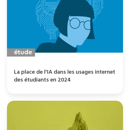
l'IA
dans
les
usages
internet
des
étudiants
en
2024
La place de l'IA dans les usages internet
des étudiants en 2024
Bilan
carbone
2023