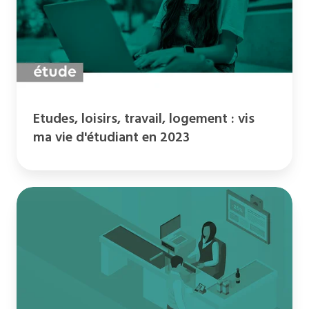
vis
ma
vie
d'étudiant
en
2023
Etudes, loisirs, travail, logement : vis
ma vie d'étudiant en 2023
Retail
&
grande
distribution
:
la