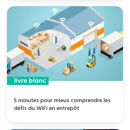
5
minutes
pour
mieux
comprendre
les
défis
du
WiFi
en
entrepôt
5 minutes pour mieux comprendre les
défis du WiFi en entrepôt