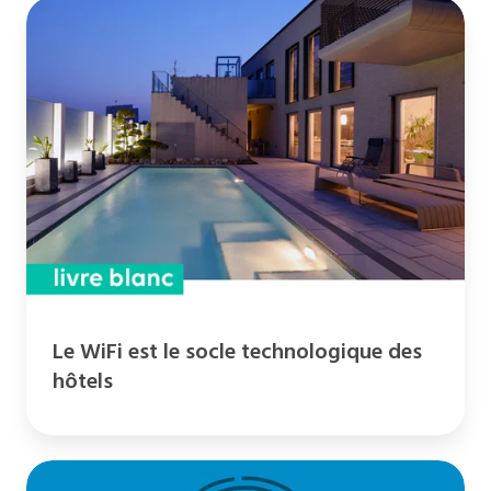
Le
WiFi
est
le
socle
technologique
des
hôtels
Le WiFi est le socle technologique des
hôtels
2020-