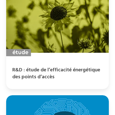
étude
de
l’efficacité
énergétique
des
points
d’accès
R&D : étude de l’efficacité énergétique
des points d’accès
La
place
de