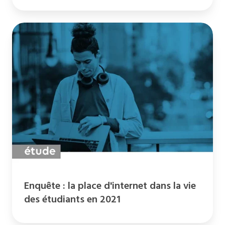
Enquête
:
la
place
d'internet
dans
la
vie
des
étudiants
en
2021
Enquête : la place d'internet dans la vie
des étudiants en 2021