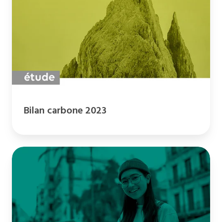
Bilan carbone 2023
Etudes,
loisirs,
travail,
logement
: