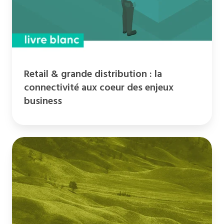
connectivité
aux
coeur
des
enjeux
business
Retail & grande distribution : la
connectivité aux coeur des enjeux
business
Rapport
de
durabilité
2024