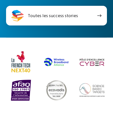
Toutes
Toutes les success stories
les
success
stories