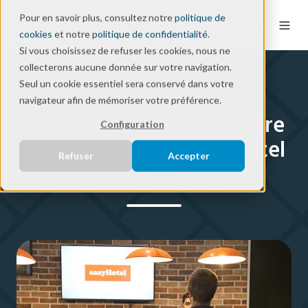
Pour en savoir plus, consultez notre
politique de
FR
cookies
et notre
politique de confidentialité
.
Si vous choisissez de refuser les cookies, nous ne
collecterons aucune donnée sur votre navigation.
Seul un cookie essentiel sera conservé dans votre
Success Story
navigateur afin de mémoriser votre préférence.
Dans les coulisses de notre
Configuration
partenariat avec easyHotel
Refuser
Accepter
à travers l'Europe