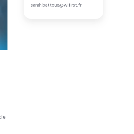
sarah.battoue@wifirst.fr
cle