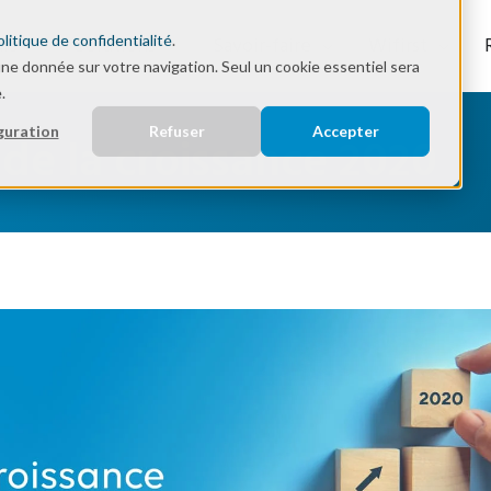
olitique de confidentialité
.
rs
Solutions
Savoir-faire
Wifirst
une donnée sur votre navigation. Seul un cookie essentiel sera
.
guration
Refuser
Accepter
de la croissance 2020