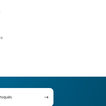
re
niqués