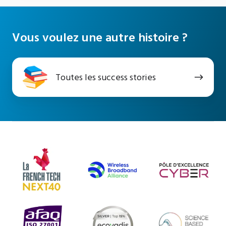
Vous voulez une autre histoire ?
Toutes
Toutes les success stories
les
success
stories