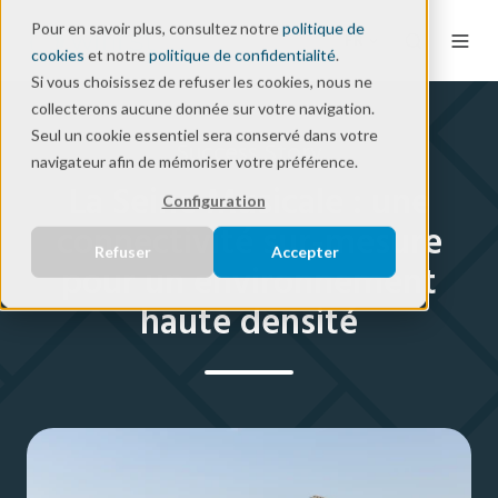
Pour en savoir plus, consultez notre
politique de
FR
cookies
et notre
politique de confidentialité
.
Si vous choisissez de refuser les cookies, nous ne
collecterons aucune donnée sur votre navigation.
Seul un cookie essentiel sera conservé dans votre
Success Story
navigateur afin de mémoriser votre préférence.
La Seine Musicale : une
Configuration
connectivité sur-mesure
Refuser
Accepter
pour un environnement
haute densité