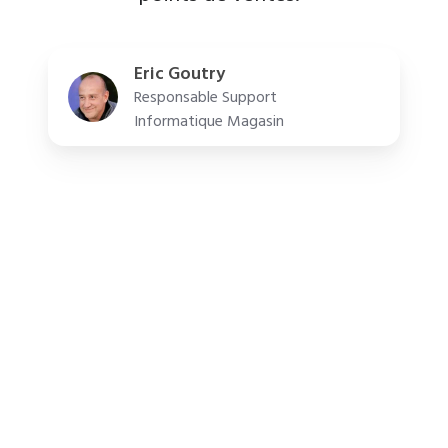
entre de bonnes mains pour offrir le
meilleur service possible à nos clients
et à notre personnel, avec une
résilience accrue de ce nouveau
réseau.”
Franck Sibille
Area Vice President & General
Manager du Grand Hyatt
Barcelona