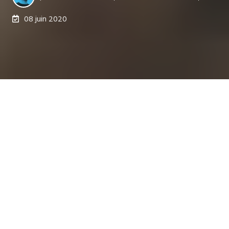
08 juin 2020
Dernière mise à jour le 03 avr. 2026
La digitalisation des campings et parcs de loisirs
(secteur HPA — Hébergement de Plein Air) s'est
accélérée depuis 2020 sous l'effet d'une montée
en gamme générale du secteur et d'une clientèle
de plus en plus connectée. En France, le chiffre
d'affaires de l'HPA a progressé de 800 millions
d'euros en 2000 à plus de 2,5 milliards en 2019,