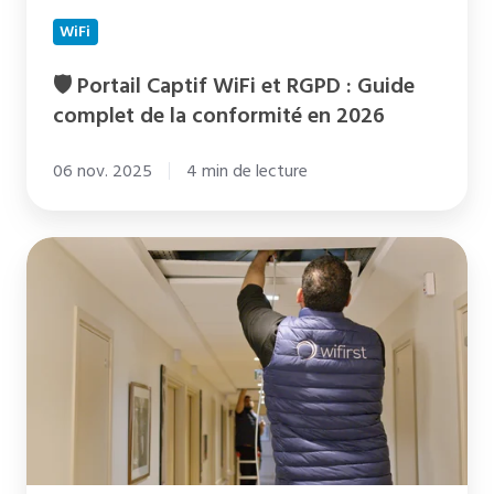
la
WiFi
conformité
en
🛡️ Portail Captif WiFi et RGPD : Guide
2026
complet de la conformité en 2026
06 nov. 2025
4 min de lecture
Wifirst
et
TP-
Link
:
interview
croisée