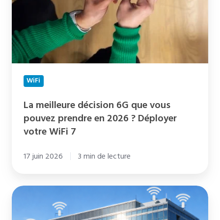
que
vous
pouvez
prendre
en
2026
WiFi
?
Déployer
La meilleure décision 6G que vous
votre
pouvez prendre en 2026 ? Déployer
WiFi
votre WiFi 7
7
17 juin 2026
3 min de lecture
Top
10
des