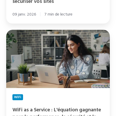
sécuriser vos sites
09 janv. 2026
7 min de lecture
WiFi
as
a
Service
:
L'équation
gagnante
pour
la
WiFi
performance,
la
WiFi as a Service : L'équation gagnante
sécurité