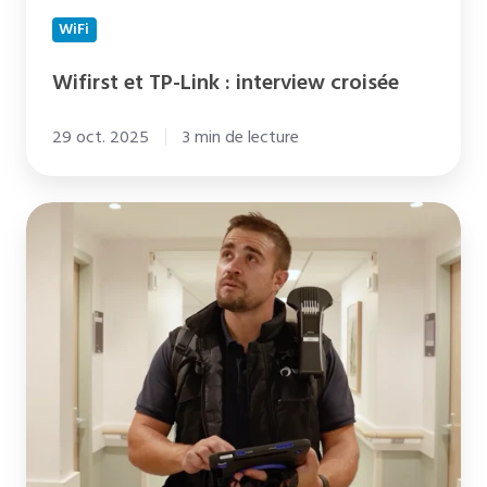
WiFi
Wifirst et TP-Link : interview croisée
29 oct. 2025
3 min de lecture
Couverture
WiFi
:
Le
guide
ultime
pour
les
environnements