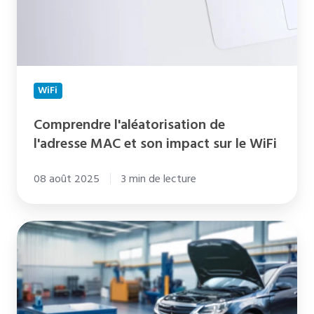
son
impact
sur
le
WiFi
WiFi
Comprendre l'aléatorisation de
l'adresse MAC et son impact sur le WiFi
08 août 2025
3 min de lecture
WiFi
dans
les
concessions
automobiles