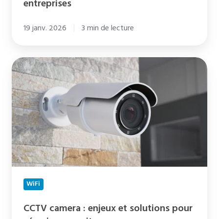
entreprises
19 janv. 2026
3 min de lecture
CCTV
camera
:
enjeux
et
solutions
pour
sécuriser
vos
WiFi
sites
CCTV camera : enjeux et solutions pour