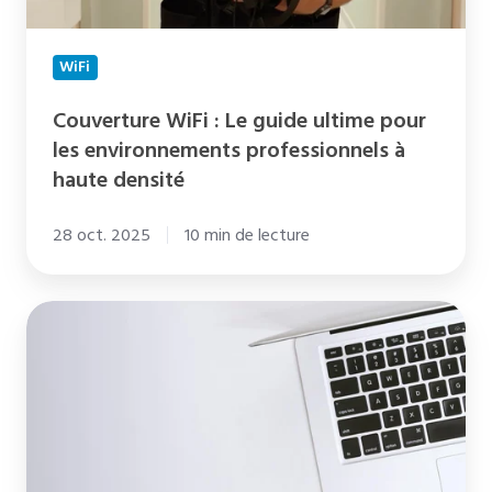
professionnels
à
haute
WiFi
densité
Couverture WiFi : Le guide ultime pour
les environnements professionnels à
haute densité
28 oct. 2025
10 min de lecture
Comprendre
l'aléatorisation
de
l'adresse
MAC
et