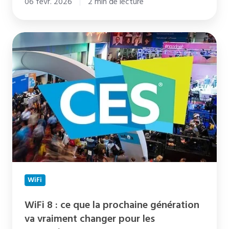
06 févr. 2026
2 min de lecture
WiFi
8
:
ce
que
la
prochaine
génération
va
vraiment
WiFi
changer
pour
WiFi 8 : ce que la prochaine génération
les
va vraiment changer pour les
entreprises