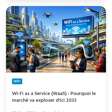
Wi-
Fi
as
a
Service
(WaaS)
:
Pourquoi
le
marché
va
WiFi
exploser
Wi-Fi as a Service (WaaS) : Pourquoi le
d'ici
marché va exploser d'ici 2033
2033