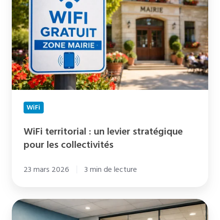
un
levier
stratégique
pour
les
collectivités
WiFi
WiFi territorial : un levier stratégique
pour les collectivités
23 mars 2026
3 min de lecture
WiFi
Managé