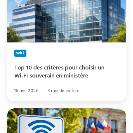
critères
pour
choisir
un
Wi‑Fi
souverain
WiFi
en
ministère
Top 10 des critères pour choisir un
Wi‑Fi souverain en ministère
16 avr. 2026
3 min de lecture
WiFi
territorial
: