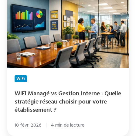
vs
Gestion
Interne
:
Quelle
stratégie
réseau
choisir
pour
WiFi
votre
établissement
WiFi Managé vs Gestion Interne : Quelle
stratégie réseau choisir pour votre
?
établissement ?
10 févr. 2026
4 min de lecture