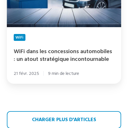
:
un
atout
stratégique
incontournable
WiFi
WiFi dans les concessions automobiles
: un atout stratégique incontournable
21 févr. 2025
9 min de lecture
CHARGER PLUS D'ARTICLES