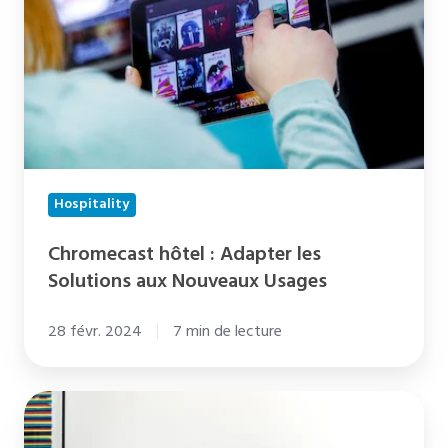
Adapter
les
Solutions
aux
Nouveaux
Usages
Hospitality
Chromecast hôtel : Adapter les
Solutions aux Nouveaux Usages
28 févr. 2024
7 min de lecture
IPTV
en