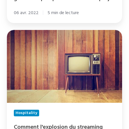
06 avr. 2022
5 min de lecture
Comment
l'explosion
du
streaming
vidéo
a
fait
évoluer
notre
rapport
Hospitality
à
la
Comment l'explosion du streaming