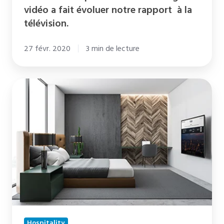
télévision.
vidéo a fait évoluer notre rapport à la
télévision.
27 févr. 2020
3 min de lecture
Chromecast
en
Hôtellerie
:
Bilan
et
Retours
d'Expérience
Wifirst
Hospitality