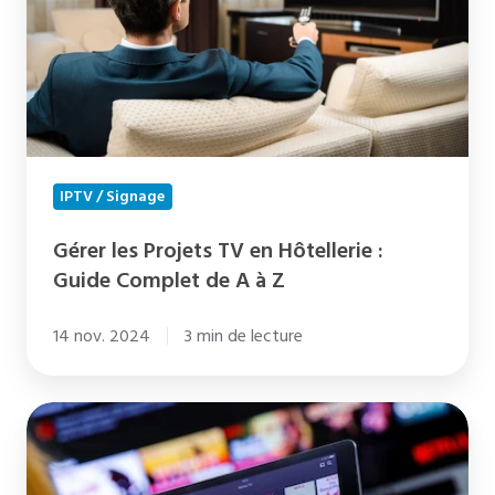
en
Hôtellerie
:
Guide
Complet
de
A
IPTV / Signage
à
Z
Gérer les Projets TV en Hôtellerie :
Guide Complet de A à Z
14 nov. 2024
3 min de lecture
Chromecast
hôtel
: