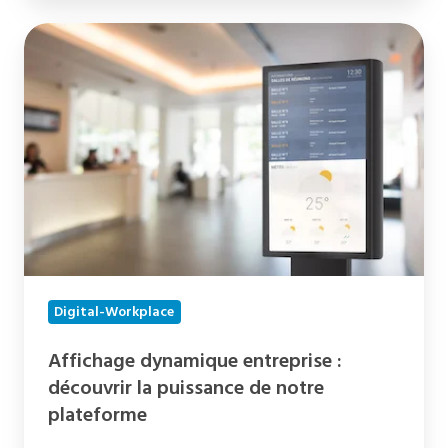
Affichage
dynamique
entreprise
:
découvrir
la
puissance
de
notre
plateforme
Digital-Workplace
Affichage dynamique entreprise :
découvrir la puissance de notre
plateforme