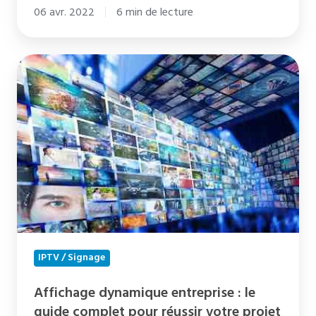
06 avr. 2022
6 min de lecture
Affichage
dynamique
entreprise
:
le
guide
complet
pour
réussir
votre
IPTV / Signage
projet
Affichage dynamique entreprise : le
guide complet pour réussir votre projet