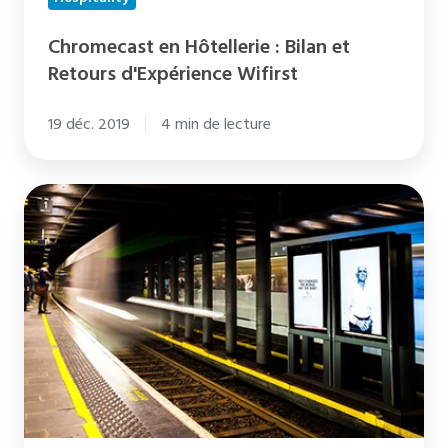
Chromecast en Hôtellerie : Bilan et
Retours d'Expérience Wifirst
19 déc. 2019
4 min de lecture
Booster
sa
communication
grâce
à
l'affichage
dynamique
entreprise