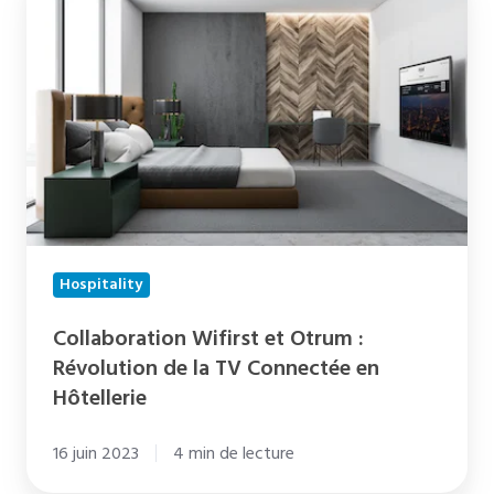
Wifirst
et
Otrum
:
Révolution
de
la
TV
Connectée
Hospitality
en
Hôtellerie
Collaboration Wifirst et Otrum :
Révolution de la TV Connectée en
Hôtellerie
16 juin 2023
4 min de lecture