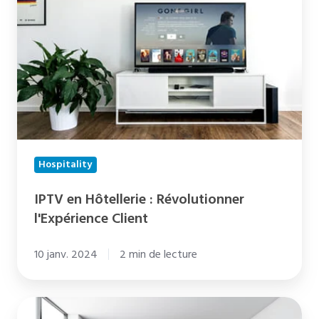
Hôtellerie
:
Révolutionner
l'Expérience
Client
Hospitality
IPTV en Hôtellerie : Révolutionner
l'Expérience Client
10 janv. 2024
2 min de lecture
Collaboration