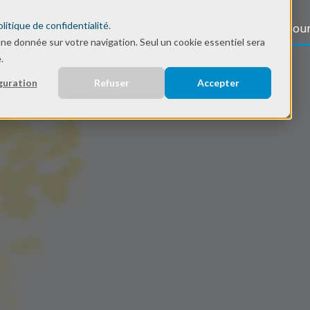
olitique de confidentialité
.
Solutions
Savoir-faire
Wifirst
Ressou
une donnée sur votre navigation. Seul un cookie essentiel sera
.
guration
Refuser
Accepter