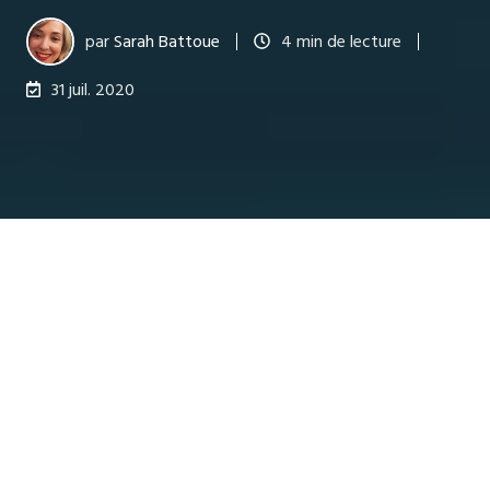
par
Sarah Battoue
4 min de lecture
31 juil. 2020
Dernière mise à jour le 05 févr. 2026
Article mis à jour le 22/07/2024
Si le WiFi est connu de tous, ses évolutions sont
plus discrètes que celles liées aux réseaux
cellulaires.
Pourtant depuis son apparition en 1999,
une nouvelle norme WiFi sort en moyenne tous les