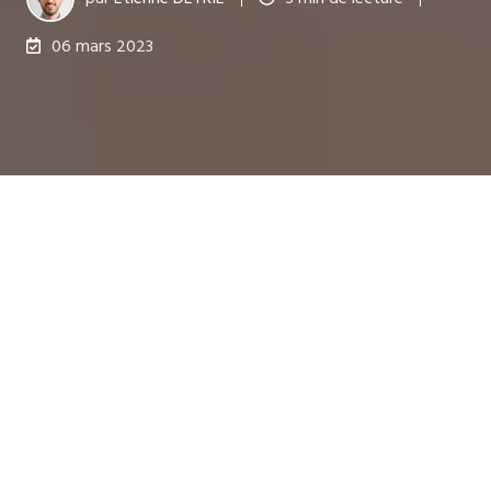
06 mars 2023
Dernière mise à jour le 24 sept. 2025
Comment faire progresser la note Booking de son
hôtel ou établissement touristique ?
Naturellement, il n'y a pas de magie ici, seules
l'expérience de séjour et la qualité des services
fournis influenceront la note générale laissée par
les clients, en même temps que leurs
commentaires. Nous livrons ici notre insight sur