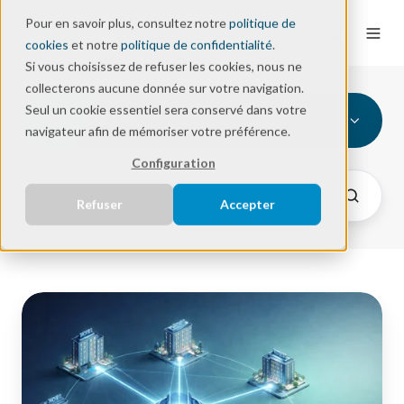
Pour en savoir plus, consultez notre
politique de
FR
cookies
et notre
politique de confidentialité
.
Si vous choisissez de refuser les cookies, nous ne
collecterons aucune donnée sur votre navigation.
Seul un cookie essentiel sera conservé dans votre
HÔTELLERIE
navigateur afin de mémoriser votre préférence.
Configuration
Refuser
Accepter
Externaliser
le
réseau
d'un