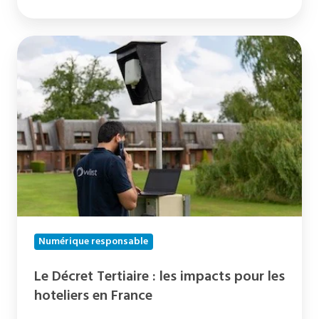
Le
Décret
Tertiaire
:
les
impacts
pour
les
hoteliers
en
Numérique responsable
France
Le Décret Tertiaire : les impacts pour les
hoteliers en France