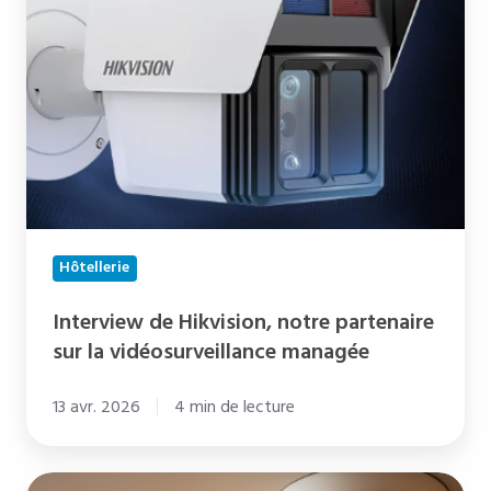
notre
partenaire
sur
la
vidéosurveillance
managée
Hôtellerie
Interview de Hikvision, notre partenaire
sur la vidéosurveillance managée
13 avr. 2026
4 min de lecture
Guide