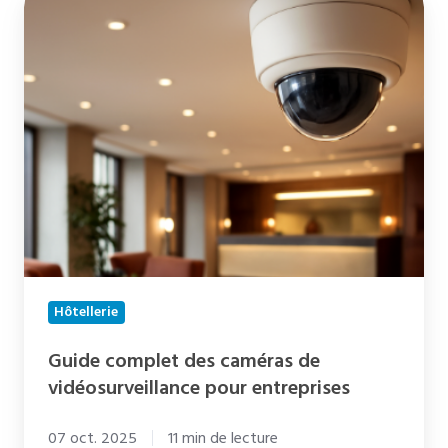
complet
des
caméras
de
vidéosurveillance
pour
entreprises
Hôtellerie
Guide complet des caméras de
vidéosurveillance pour entreprises
07 oct. 2025
11 min de lecture