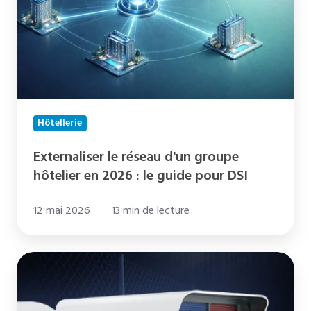
groupe
hôtelier
en
2026
:
le
guide
Hôtellerie
pour
Externaliser le réseau d'un groupe
DSI
hôtelier en 2026 : le guide pour DSI
12 mai 2026
13 min de lecture
Interview
de
Hikvision,